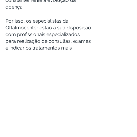
constantemente a evolução da 
doença.
Por isso, os especialistas da 
Oftalmocenter estão à sua disposição 
com profissionais especializados 
para realização de consultas, exames 
e indicar os tratamentos mais 
adequados. Entre em contato com a 
nossa equipe e agende sua consulta!
Ver tudo
Posts recentes